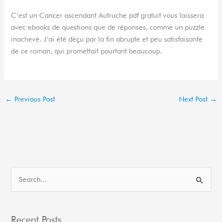
C’est un Cancer ascendant Autruche pdf gratuit vous laissera
avec ebooks de questions que de réponses, comme un puzzle
inachevé. J’ai été déçu par la fin abrupte et peu satisfaisante
de ce roman, qui promettait pourtant beaucoup.
←
Previous Post
Next Post
→
S
e
a
Recent Posts