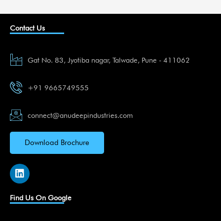
Contact Us
Gat No. 83, Jyotiba nagar, Talwade, Pune - 411062
+91 9665749555
connect@anudeepindustries.com
Download Brochure
L
i
n
k
Find Us On Google
e
d