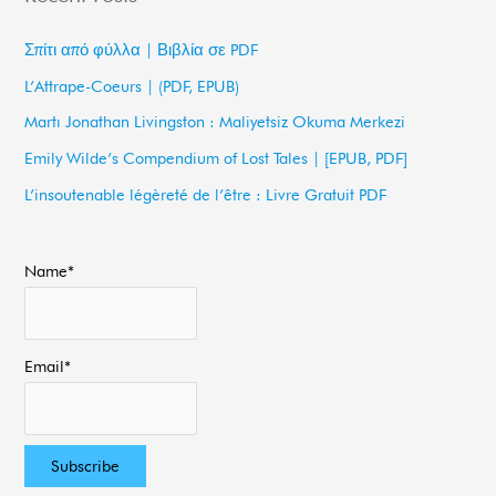
r
c
Σπίτι από φύλλα | Βιβλία σε PDF
h
L’Attrape-Coeurs | (PDF, EPUB)
f
Martı Jonathan Livingston : Maliyetsiz Okuma Merkezi
o
Emily Wilde’s Compendium of Lost Tales | [EPUB, PDF]
r
L’insoutenable légèreté de l’être : Livre Gratuit PDF
:
Name*
Email*