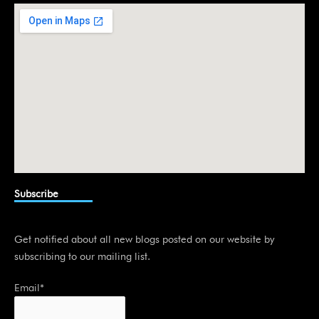
i
n
Subscribe
Get notified about all new blogs posted on our website by
subscribing to our mailing list.
Email*